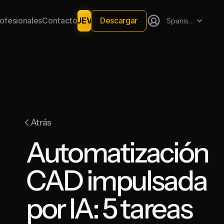
Select Language
Descargar
rofesionales
Contacto
NUEVO
Spanish (Spain)
Atrás
Automatización 
CAD impulsada 
por IA: 5 tareas 