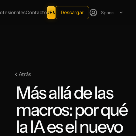
Select Language
Descargar
rofesionales
Contacto
NUEVO
Spanish (Spain)
Atrás
Más allá de las 
macros: por qué 
la IA es el nuevo 