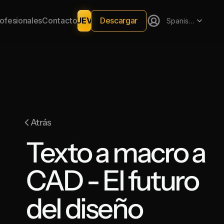
Select Language
Descargar
rofesionales
Contacto
NUEVO
Spanish (Spain)
Atrás
Texto a macro a 
CAD - El futuro 
del diseño 