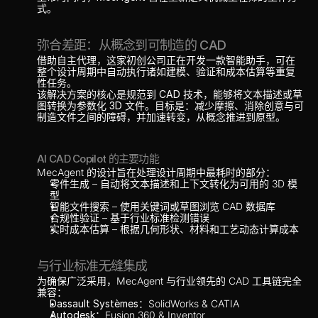
式。
弥合差距：从概念到可制造的 CAD
借助自主代理，这家初创公司正在开发一款
智能助手
，可在
整个设计周期中自动执行诸如
建模
、
验证
和
成本估算
等重复
性任务。
该解决方案的核心是
规范到 CAD 技术
，能够将
文本描述
或
草
图
转换为
参数化 3D 文件
。目标是：
减少摩擦
、消除创意与可
制造文件之间的障碍，并
加速转变
，从概念推进到原型。
AI CAD Copilot 的主要功能
MecAgent 的设计旨在处理设计周期中最耗时的部分：
零件生成
 – 自动将文本描述和上下文转化为可用的 3D 模
型
智能文件搜索
 – 使用关键词或草图浏览 CAD 数据库
合规性验证
 – 基于行业标准检测错误
实时成本估算
 – 根据几何形状、材料和工艺动态计算成本
与行业标准无缝集成
为确保广泛采用，MecAgent 与行业领先的 CAD 工具链完全
兼容：
Dassault Systèmes
：SolidWorks & CATIA
Autodesk
：Fusion 360 & Inventor