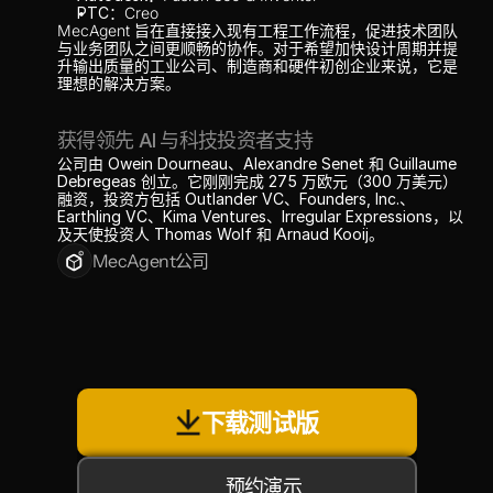
PTC
：Creo
MecAgent 旨在直接接入现有工程工作流程，促进技术团队
与业务团队之间更顺畅的协作。对于希望加快设计周期并提
升输出质量的工业公司、制造商和硬件初创企业来说，它是
理想的解决方案。
获得领先 AI 与科技投资者支持
公司由 
Owein Dourneau
、
Alexandre Senet
 和 
Guillaume 
Debregeas
 创立。它刚刚完成 
275 万欧元（300 万美元）
融资，投资方包括 
Outlander VC
、
Founders, Inc.
、
Earthling VC
、
Kima Ventures
、
Irregular Expressions
，以
及天使投资人 
Thomas Wolf
 和 
Arnaud Kooij
。
MecAgent公司
下载测试版
预约演示