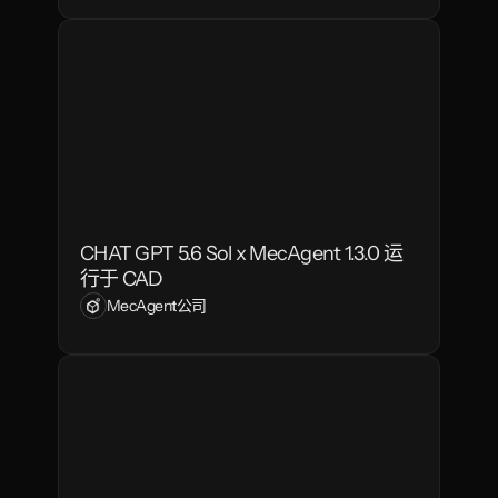
CHAT GPT 5.6 Sol x MecAgent 1.3.0 运
行于 CAD
MecAgent公司