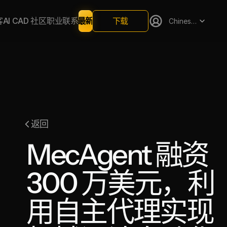
Select Language
下载
客
AI CAD 社区
职业
联系
最新
Chinese (China)
返回
MecAgent 融资 
300 万美元，利
用自主代理实现