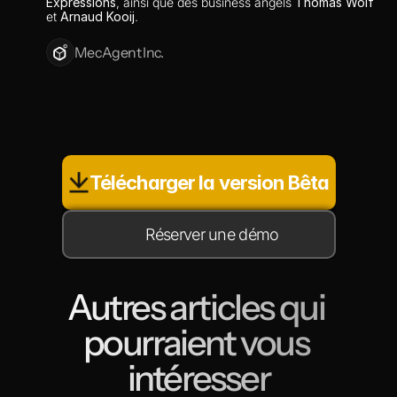
Expressions
, ainsi que des business angels 
Thomas Wolf
et 
Arnaud Kooij
.
MecAgent Inc.
Télécharger la version Bêta
Réserver une démo
Autres articles qui 
pourraient vous 
intéresser