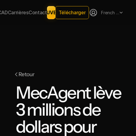
Select Language
Télécharger
CAD
Carrières
Contact
NOUVEAU
French (France)
Retour
MecAgent lève 
3 millions de 
dollars pour 