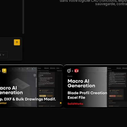
dans votre logiciel CAO (fonctions, expo
sauvegarde, contrai