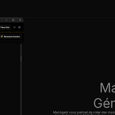
Ma
Gén
MecAgent vous permet de créer des macros