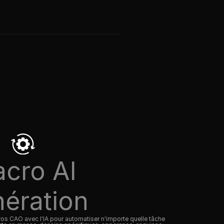
cro AI
ération
 CAO avec l'IA pour automatiser n'importe quelle tâche 