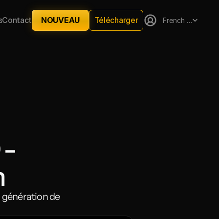
Select Language
Télécharger
s
Contact
NOUVEAU
French (France)
- 
n
 génération de 