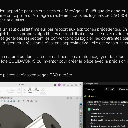
ation apportée par des outils tels que MecAgent. Plutôt que de générer
e un copilote d'IA intégré directement dans les logiciels de CAO S
ons textuelles.
e un saut qualitatif majeur par rapport aux approches précédentes. En 
ogiciel — ses propres algorithmes de modélisation, ses résolveurs de co
ces générées respectent les conventions du logiciel, les contraintes pa
La géométrie résultante n'est pas approximative : elle est construite par
gage naturel ce dont il a besoin : dimensions, matériaux, type de pièce,
ilote SOLIDWORKS ou Inventor pour créer la pièce avec la précision 
e pièces et d'assemblages CAO à créer :