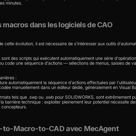
es minutes.
es macros dans les logiciels de CAO
ette évolution, il est nécessaire de s'intéresser aux outils d'automatis
ont des scripts qui exécutent automatiquement une série d'opérations e
 code une séquence d'actions — sélections de menus, saisies de valeu
anières :
apture automatiquement la séquence d'actions effectuées par l'utilisateu
 codée manuellement dans un éditeur dédié, généralement en Visual Ba
rmats tels que .swp ou .swb pour SOLIDWORKS, sont extrêmement puis
te la barrière technique : exploiter pleinement leur potentiel nécessit
s concepteurs.
xt-to-Macro-to-CAD avec MecAgent