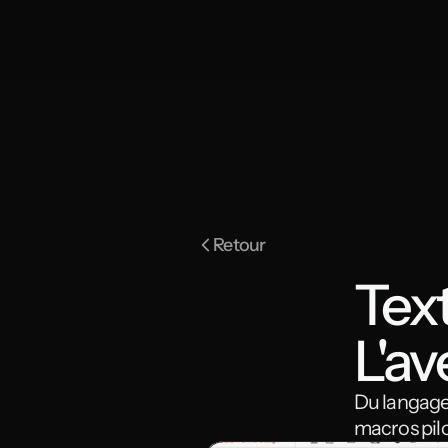
Retour
Tex
L'av
Du langage 
macros pilo